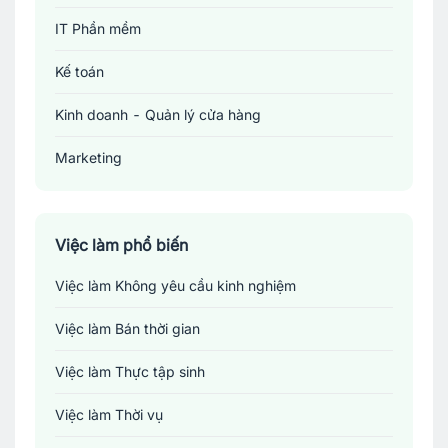
IT Phần mềm
Kế toán
Kinh doanh - Quản lý cửa hàng
Marketing
Sản xuất - Lắp ráp - Chế biến
Tài chính - Đầu tư - Chứng khoán
Việc làm phổ biến
Việc làm Không yêu cầu kinh nghiệm
Xây dựng
Việc làm Bán thời gian
Y tế - Chăm sóc sức khỏe
Việc làm Thực tập sinh
Việc làm Thời vụ