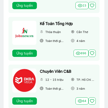
Ứng tuyển
23
Kế Toán Tổng Hợp
Thỏa thuận
Cần Thơ
Toàn thời gian
4
năm
Ứng tuyển
896
Chuyên Viên C&B
12 - 15 triệu
TP. Hồ Chí Minh
Toàn thời gian
3
năm
Ứng tuyển
64