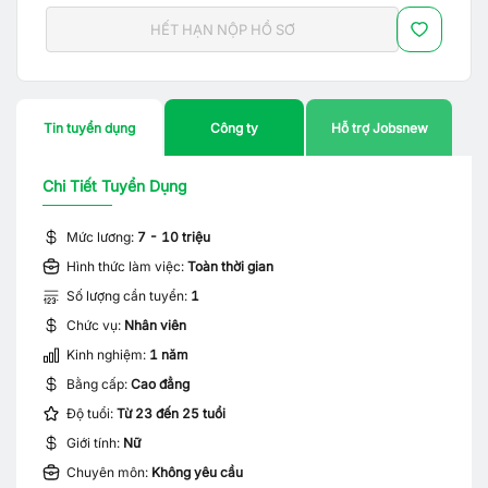
HẾT HẠN NỘP HỒ SƠ
Tin tuyển dụng
Công ty
Hỗ trợ Jobsnew
Chi Tiết Tuyển Dụng
Mức lương:
7 - 10 triệu
Hình thức làm việc:
Toàn thời gian
Số lượng cần tuyển:
1
Chức vụ:
Nhân viên
Kinh nghiệm:
1 năm
Bằng cấp:
Cao đẳng
Độ tuổi:
Từ 23 đến 25 tuổi
Giới tính:
Nữ
Chuyên môn:
Không yêu cầu