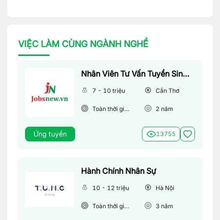
VIỆC LÀM CÙNG NGÀNH NGHỀ
Nhân Viên Tư Vấn Tuyển Sinh (Làm Việc Tại Văn Phòng)
7 - 10 triệu
Cần Thơ
Toàn thời gian
2
năm
Ứng tuyển
13755
Hành Chính Nhân Sự
10 - 12 triệu
Hà Nội
Toàn thời gian
3
năm