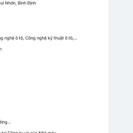
i Nhơn, Bình Định
 nghệ ô tô, Công nghệ kỹ thuật ô tô,...
m
ing...
 tại Công ty và của Nhà máy