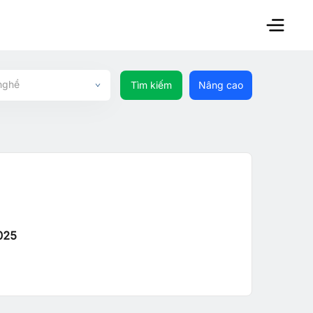
nghề
Tìm kiếm
Nâng cao
025