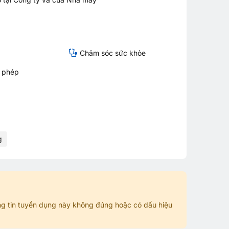
Chăm sóc sức khỏe
ỉ phép
g
g tin tuyển dụng này không đúng hoặc có dấu hiệu