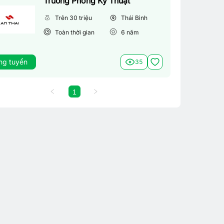
Trưởng Phòng Kỹ Thuật
Trên 30 triệu
Thái Bình
Toàn thời gian
6
năm
ng tuyển
35
1