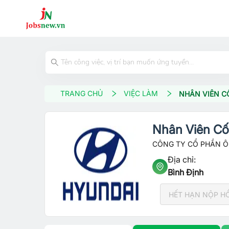
TRANG CHỦ
VIỆC LÀM
NHÂN VIÊN C
Nhân Viên Cố
CÔNG TY CỔ PHẦN Ô 
Địa chỉ:
Bình Định
HẾT HẠN NỘP H