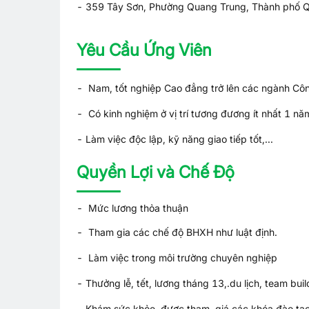
- 359 Tây Sơn, Phường Quang Trung, Thành phố Qu
Yêu Cầu Ứng Viên
- Nam, tốt nghiệp Cao đẳng trở lên các ngành Công
- Có kinh nghiệm ở vị trí tương đương ít nhất 1 nă
- Làm việc độc lập, kỹ năng giao tiếp tốt,...
Quyền Lợi và Chế Độ
- Mức lương thỏa thuận
- Tham gia các chế độ BHXH như luật định.
- Làm việc trong môi trường chuyên nghiệp
- Thưởng lễ, tết, lương tháng 13,.du lịch, team build
- Khám sức khỏe, được tham giá các khóa đào tạo