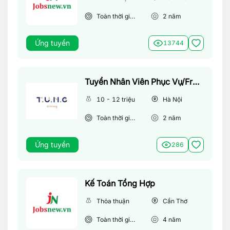
Toàn thời gian
2
năm
Ứng tuyển
13744
Tuyển Nhân Viên Phục Vụ/Front Of House
10 - 12 triệu
Hà Nội
Toàn thời gian
2
năm
Ứng tuyển
286
Kế Toán Tổng Hợp
Thỏa thuận
Cần Thơ
Toàn thời gian
4
năm