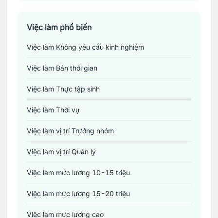
Sản xuất - Lắp ráp - Chế biến
Tài chính - Đầu tư - Chứng khoán
Việc làm phổ biến
Việc làm Không yêu cầu kinh nghiệm
Xây dựng
Việc làm Bán thời gian
Y tế - Chăm sóc sức khỏe
Việc làm Thực tập sinh
Việc làm Thời vụ
Việc làm vị trí Trưởng nhóm
Việc làm vị trí Quản lý
Việc làm mức lương 10-15 triệu
Việc làm mức lương 15-20 triệu
Việc làm mức lương cao