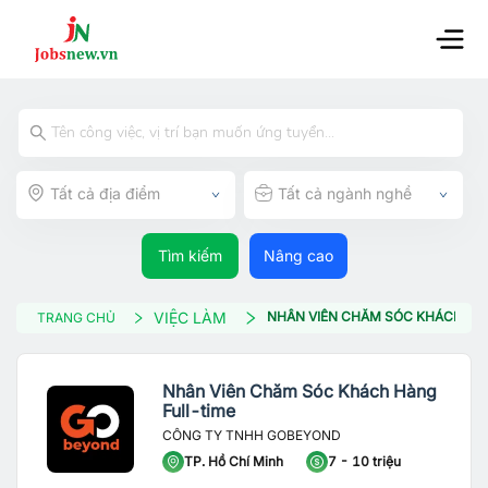
Tất cả địa điểm
Tất cả ngành nghề
Tìm kiếm
Nâng cao
VIỆC LÀM
NHÂN VIÊN CHĂM SÓC KHÁCH HÀ
TRANG CHỦ
Nhân Viên Chăm Sóc Khách Hàng
Full-time
CÔNG TY TNHH GOBEYOND
TP. Hồ Chí Minh
7 - 10 triệu