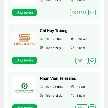
Toàn thời gian
2
năm
Ứng tuyển
13752
Chỉ Huy Trưởng
20 - 25 triệu
Phú Yên
Toàn thời gian
5
năm
Ứng tuyển
50
Nhân Viên Telesales
20 - 25 triệu
Hà Nội
Toàn thời gian
3
năm
Ứng tuyển
69