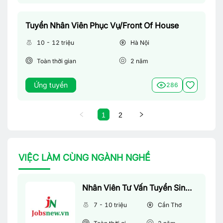
Tuyển Nhân Viên Phục Vụ/Front Of House
10 - 12 triệu
Hà Nội
Toàn thời gian
2
năm
Ứng tuyển
286
1
2
VIỆC LÀM CÙNG NGÀNH NGHỀ
Nhân Viên Tư Vấn Tuyển Sinh (Làm Việc Tại Văn Phòng)
7 - 10 triệu
Cần Thơ