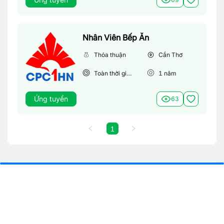
Nhân Viên Bếp Ăn
Thỏa thuận
Cần Thơ
Toàn thời gian
1
năm
Ứng tuyển
63
1
Từ khoá tìm việc làm phổ biến
Việc làm theo tỉnh thành