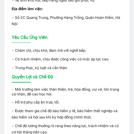
- Vệ sinh khu vực bếp hàng ngày sau giờ phục vụ.
Địa điểm làm việc:
- Số 2C Quang Trung, Phường Hàng Trống, Quận Hoàn Kiếm, Hà
Nội
Yêu Cầu Ứng Viên
- Chăm chỉ, chịu khó, đam mê với nghề bếp.
- Có trách nhiệm, chịu được công việc có mức áp lực cao.
- Trung thực, kỷ luật và cẩn thận.
Quyền Lợi và Chế Độ
- Môi trường làm việc thân thiện, trẻ, hòa đồng, vui vẻ, tôn trọng
cá nhân, đề cao học hỏi.
- Hỗ trợ phụ cấp ăn trưa, tối.
- Được tham gia chế độ bảo hiểm y tế, bảo hiểm thất nghiệp và
bảo hiểm xã hội sau khi ký hợp đồng chính thức.
- Chế độ lương thưởng rõ ràng theo năng lực, trách nhiệm và có
cơ hội thăng tiến cao.