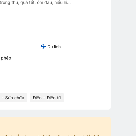
rung thu, quà tết, ốm đau, hiếu hỉ...
Du lịch
ỉ phép
ì - Sửa chữa
Điện - Điện tử