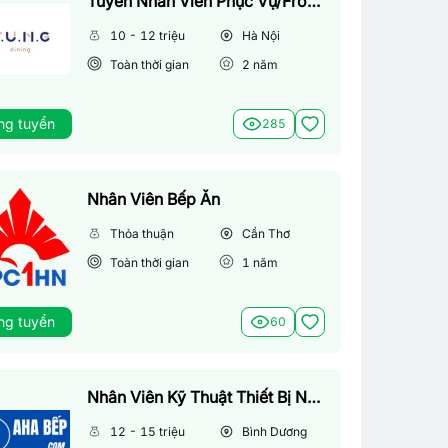
Tuyển Nhân Viên Phục Vụ/Front Of House
10 - 12 triệu
Hà Nội
Toàn thời gian
2
năm
ng tuyển
285
Nhân Viên Bếp Ăn
Thỏa thuận
Cần Thơ
Toàn thời gian
1
năm
ng tuyển
60
Nhân Viên Kỹ Thuật Thiết Bị Nhà Bếp
12 - 15 triệu
Bình Dương