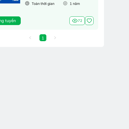
Toàn thời gian
1
năm
ng tuyển
72
1