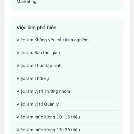
Marketing
Sản xuất - Lắp ráp - Chế biến
Tài chính - Đầu tư - Chứng khoán
Việc làm phổ biến
Việc làm Không yêu cầu kinh nghiệm
Xây dựng
Việc làm Bán thời gian
Y tế - Chăm sóc sức khỏe
Việc làm Thực tập sinh
Việc làm Thời vụ
Việc làm vị trí Trưởng nhóm
Việc làm vị trí Quản lý
Việc làm mức lương 10-15 triệu
Việc làm mức lương 15-20 triệu