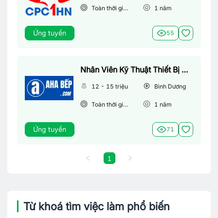
Toàn thời gian
1
năm
Ứng tuyển
55
Nhân Viên Kỹ Thuật Thiết Bị Nhà Bếp
12 - 15 triệu
Bình Dương
Toàn thời gian
1
năm
Ứng tuyển
71
1
Từ khoá tìm việc làm phổ biến