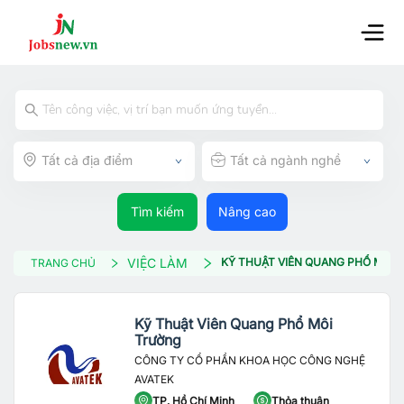
Tất cả địa điểm
Tất cả ngành nghề
Tìm kiếm
Nâng cao
VIỆC LÀM
KỸ THUẬT VIÊN QUANG PHỔ MÔI
TRANG CHỦ
Kỹ Thuật Viên Quang Phổ Môi
Trường
CÔNG TY CỔ PHẦN KHOA HỌC CÔNG NGHỆ
AVATEK
TP. Hồ Chí Minh
Thỏa thuận