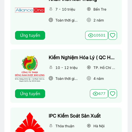
7 - 10 triệu
Bến Tre
Toàn thời gian
2
năm
Ứng tuyển
10501
Kiểm Nghiệm Hóa Lý ( QC Hóa Lý) Ngành Dược
10 - 12 triệu
TP. Hồ Chí Minh
Toàn thời gian
4
năm
Ứng tuyển
677
IPC Kiểm Soát Sản Xuất
Thỏa thuận
Hà Nội