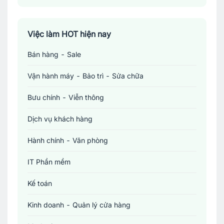
Việc làm Đồng Nai
Việc làm TP. Hồ Chí Minh
Việc làm HOT hiện nay
Bán hàng - Sale
Việc làm Cần Thơ
Vận hành máy - Bảo trì - Sửa chữa
Bưu chính - Viễn thông
Dịch vụ khách hàng
Hành chính - Văn phòng
IT Phần mềm
Kế toán
Kinh doanh - Quản lý cửa hàng