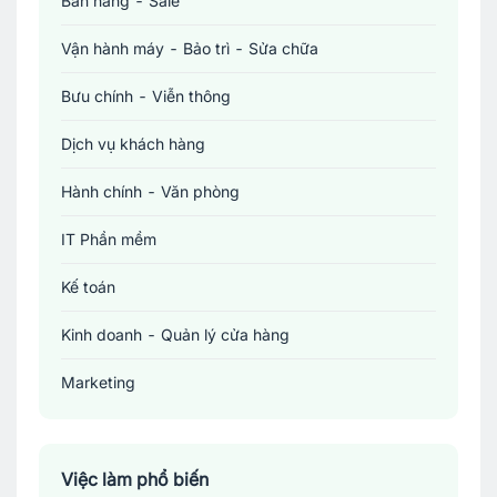
Bán hàng - Sale
Việc làm Cần Thơ
Vận hành máy - Bảo trì - Sửa chữa
Bưu chính - Viễn thông
Dịch vụ khách hàng
Hành chính - Văn phòng
IT Phần mềm
Kế toán
Kinh doanh - Quản lý cửa hàng
Marketing
Sản xuất - Lắp ráp - Chế biến
Tài chính - Đầu tư - Chứng khoán
Việc làm phổ biến