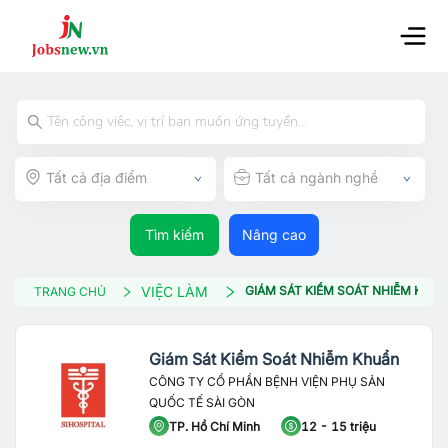
Tất cả địa điểm
Tất cả ngành nghề
Tìm kiếm
Nâng cao
VIỆC LÀM
GIÁM SÁT KIỂM SOÁT NHIỄM KHU
TRANG CHỦ
Giám Sát Kiểm Soát Nhiễm Khuẩn
CÔNG TY CỔ PHẦN BỆNH VIỆN PHỤ SẢN
QUỐC TẾ SÀI GÒN
TP. Hồ Chí Minh
12 - 15 triệu