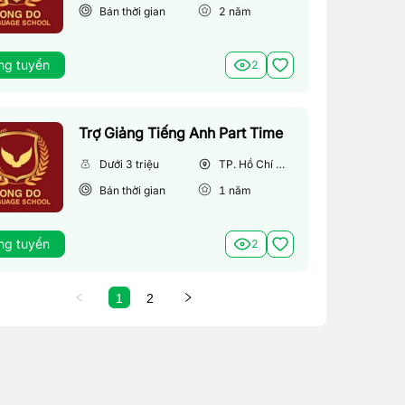
Bán thời gian
2
năm
ng tuyển
2
Trợ Giảng Tiếng Anh Part Time
Dưới 3 triệu
TP. Hồ Chí Minh
Bán thời gian
1
năm
ng tuyển
2
1
2