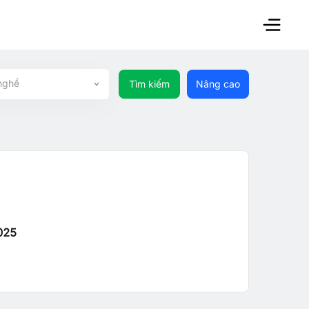
nghề
Tìm kiếm
Nâng cao
025