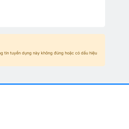
g tin tuyển dụng này không đúng hoặc có dấu hiệu
n
Việc làm HOT hiện nay
Bán hàng - Sale