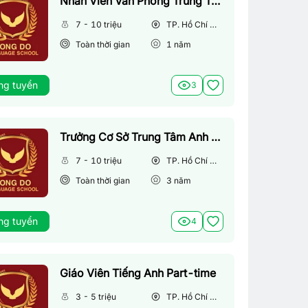
Nhân Viên Văn Phòng Trung Tâm Anh Ngữ
7 - 10 triệu
TP. Hồ Chí Minh
Toàn thời gian
1
năm
ng tuyển
3
Trưởng Cơ Sở Trung Tâm Anh Ngữ
7 - 10 triệu
TP. Hồ Chí Minh
Toàn thời gian
3
năm
ng tuyển
4
Giáo Viên Tiếng Anh Part-time
3 - 5 triệu
TP. Hồ Chí Minh