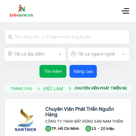
Tất cả địa điểm
Tất cả ngành nghề
Tìm kiếm
Nâng cao
VIỆC LÀM
CHUYÊN VIÊN PHÁT TRIỂN NGUỒ
TRANG CHỦ
Chuyên Viên Phát Triển Nguồn
Hàng
CÔNG TY TNHH BẤT ĐỘNG SẢN NAM THIÊN
TP. Hồ Chí Minh
15 - 20 triệu