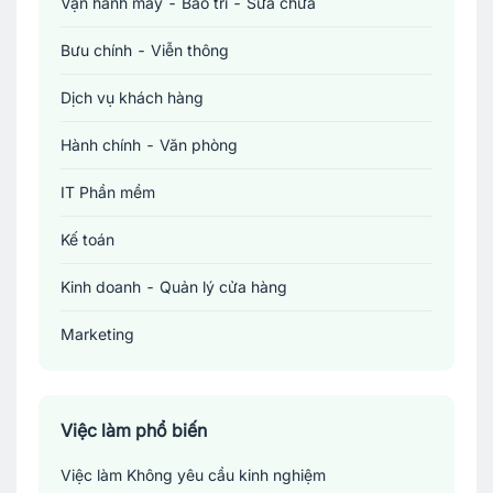
Vận hành máy - Bảo trì - Sửa chữa
Bưu chính - Viễn thông
Dịch vụ khách hàng
Hành chính - Văn phòng
IT Phần mềm
Kế toán
Kinh doanh - Quản lý cửa hàng
Marketing
Sản xuất - Lắp ráp - Chế biến
Tài chính - Đầu tư - Chứng khoán
Việc làm phổ biến
Việc làm Không yêu cầu kinh nghiệm
Xây dựng