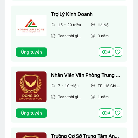
Trợ Lý Kinh Doanh
15 - 20 triệu
Hà Nội
Toàn thời gian
3
năm
Ứng tuyển
4
Nhân Viên Văn Phòng Trung Tâm Anh Ngữ
7 - 10 triệu
TP. Hồ Chí Minh
Toàn thời gian
1
năm
Ứng tuyển
4
Trưởng Cơ Sở Trung Tâm Anh Ngữ