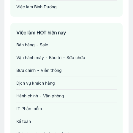
Việc làm Bình Dương
Việc làm Đồng Nai
Việc làm TP. Hồ Chí Minh
Việc làm HOT hiện nay
Bán hàng - Sale
Việc làm Cần Thơ
Vận hành máy - Bảo trì - Sửa chữa
Bưu chính - Viễn thông
Dịch vụ khách hàng
Hành chính - Văn phòng
IT Phần mềm
Kế toán