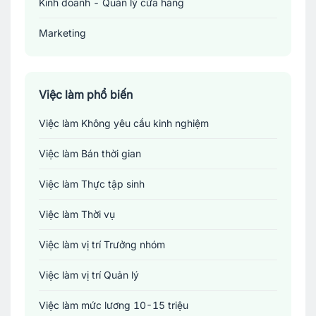
Kinh doanh - Quản lý cửa hàng
Marketing
Sản xuất - Lắp ráp - Chế biến
Tài chính - Đầu tư - Chứng khoán
Việc làm phổ biến
Việc làm Không yêu cầu kinh nghiệm
Xây dựng
Việc làm Bán thời gian
Y tế - Chăm sóc sức khỏe
Việc làm Thực tập sinh
Việc làm Thời vụ
Việc làm vị trí Trưởng nhóm
Việc làm vị trí Quản lý
Việc làm mức lương 10-15 triệu