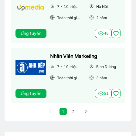
7 - 10 triệu
Hà Nội
Toàn thời gian
2
năm
Ứng tuyển
48
Nhân Viên Marketing
7 - 10 triệu
Bình Dương
Toàn thời gian
3
năm
Ứng tuyển
51
1
2