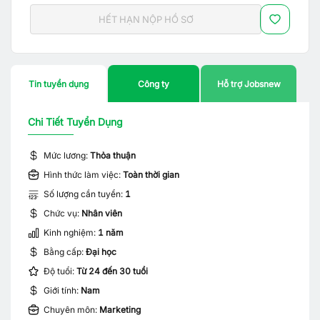
HẾT HẠN NỘP HỒ SƠ
Tin tuyển dụng
Công ty
Hỗ trợ Jobsnew
Chi Tiết Tuyển Dụng
Mức lương:
Thỏa thuận
Hình thức làm việc:
Toàn thời gian
Số lượng cần tuyển:
1
Chức vụ:
Nhân viên
Kinh nghiệm:
1 năm
Bằng cấp:
Đại học
Độ tuổi:
Từ 24 đến 30 tuổi
Giới tính:
Nam
Chuyên môn:
Marketing