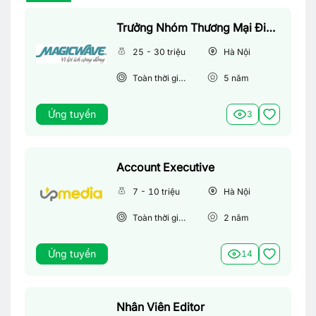
Trưởng Nhóm Thương Mại Điện Tử
25 - 30 triệu
Hà Nội
Toàn thời gian
5
năm
Ứng tuyển
3
Account Executive
7 - 10 triệu
Hà Nội
Toàn thời gian
2
năm
Ứng tuyển
14
Nhân Viên Editor