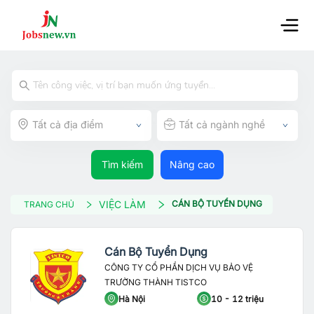
Tất cả địa điểm
Tất cả ngành nghề
Tìm kiếm
Nâng cao
VIỆC LÀM
CÁN BỘ TUYỂN DỤNG
TRANG CHỦ
Cán Bộ Tuyển Dụng
CÔNG TY CỔ PHẦN DỊCH VỤ BẢO VỆ
TRƯỜNG THÀNH TISTCO
Hà Nội
10 - 12 triệu