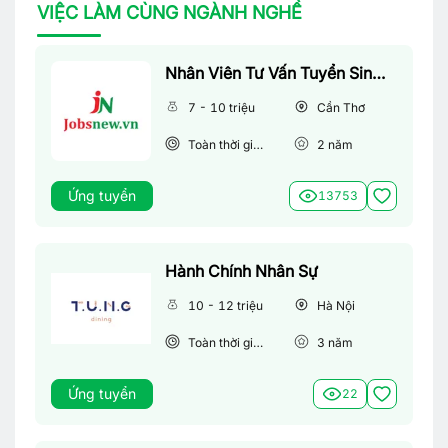
VIỆC LÀM CÙNG NGÀNH NGHỀ
Nhân Viên Tư Vấn Tuyển Sinh (Làm Việc Tại Văn Phòng)
7 - 10 triệu
Cần Thơ
Toàn thời gian
2
năm
Ứng tuyển
13753
Hành Chính Nhân Sự
10 - 12 triệu
Hà Nội
Toàn thời gian
3
năm
Ứng tuyển
22