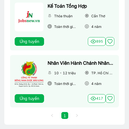
Kế Toán Tổng Hợp
Thỏa thuận
Cần Thơ
Toàn thời gian
4
năm
Ứng tuyển
895
Nhân Viên Hành Chánh Nhân Sự
10 - 12 triệu
TP. Hồ Chí Minh
Toàn thời gian
4
năm
Ứng tuyển
417
1