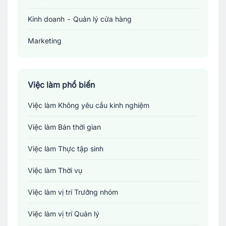
Kinh doanh - Quản lý cửa hàng
Marketing
Sản xuất - Lắp ráp - Chế biến
Tài chính - Đầu tư - Chứng khoán
Việc làm phổ biến
Việc làm Không yêu cầu kinh nghiệm
Xây dựng
Việc làm Bán thời gian
Y tế - Chăm sóc sức khỏe
Việc làm Thực tập sinh
Việc làm Thời vụ
Việc làm vị trí Trưởng nhóm
Việc làm vị trí Quản lý