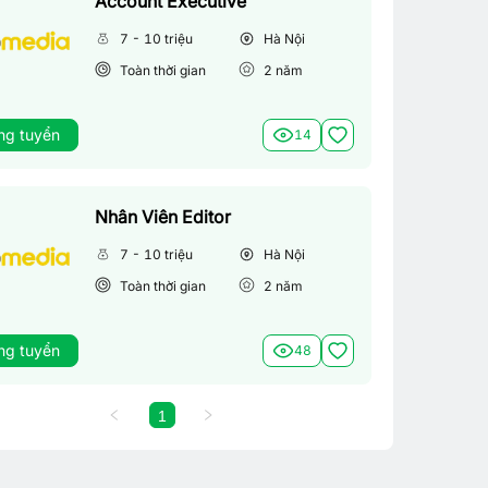
Account Executive
7 - 10 triệu
Hà Nội
Toàn thời gian
2
năm
ng tuyển
14
Nhân Viên Editor
7 - 10 triệu
Hà Nội
Toàn thời gian
2
năm
ng tuyển
48
1