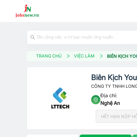
TRANG CHỦ
VIỆC LÀM
BIÊN KỊCH Y
Biên Kịch Yo
CÔNG TY TNHH LON
Địa chỉ:
Nghệ An
HẾT HẠN NỘP H