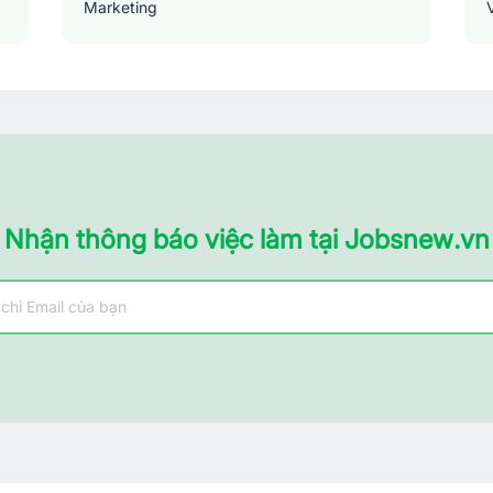
Marketing
Sản xuất - Lắp ráp - Chế biến
Tài chính - Đầu tư - Chứng khoán
Xây dựng
Y tế - Chăm sóc sức khỏe
Nhận thông báo việc làm tại Jobsnew.vn