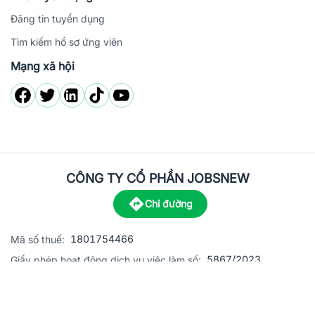
Đăng tin tuyển dụng
Tìm kiếm hồ sơ ứng viên
Mạng xã hội
CÔNG TY CỔ PHẦN JOBSNEW
Chỉ đường
1801754466
Mã số thuế:
5867/2023
Giấy phép hoạt động dịch vụ việc làm số:
C8-13 đường Nguyễn Chánh, khu dân cư Phú An, Phường H
Địa
chỉ:
© 2023 Jobsnew CO., LTD. All rights reserved.