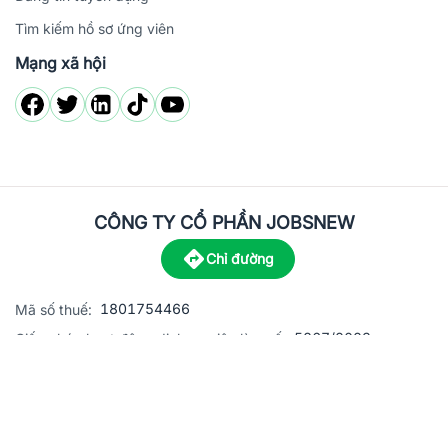
Tìm kiếm hồ sơ ứng viên
Mạng xã hội
CÔNG TY CỔ PHẦN JOBSNEW
Chỉ đường
1801754466
Mã số thuế:
5867/2023
Giấy phép hoạt động dịch vụ việc làm số:
C8-13 đường Nguyễn Chánh, khu dân cư Phú An, Phường H
Địa
chỉ:
© 2023 Jobsnew CO., LTD. All rights reserved.