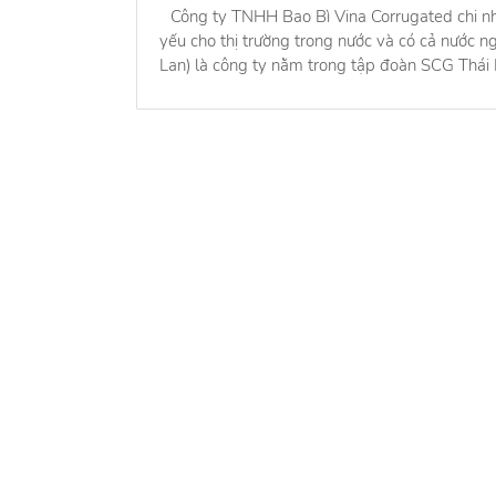
Công ty TNHH Bao Bì Vina Corrugated chi n
yếu cho thị trường trong nước và có cả nước n
Lan) là công ty nằm trong tập đoàn SCG Thái
Về chú
Về chú
Cẩm na
Quy ch
Tìm đúng người, nhận đúng việc
Liên h