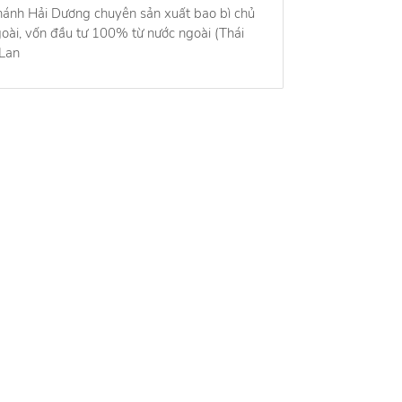
hánh Hải Dương chuyên sản xuất bao bì chủ
goài, vốn đầu tư 100% từ nước ngoài (Thái
 Lan
ng tôi
Việc làm
ng tôi
Việc làm HOT nhất
ng nghề nghiệp
Công cụ
ế hoạt động
Tính lương Gross - Net
ệ
Tính lãi suất kép
Tính bảo hiểm thất nghiệp