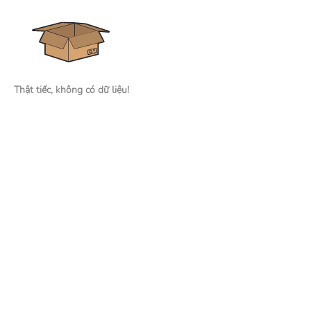
Thật tiếc, không có dữ liệu!
Nhà tuyển dụng
Đăng tin tuyển dụng
Tìm kiếm hồ sơ ứng viên
Mạng xã hội