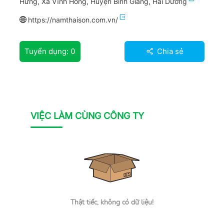
Hưng, Xã Vĩnh Hồng, Huyện Bình Giang, Hải Dương
https://namthaison.com.vn/
Tuyển dụng:
0
Chia sẻ
VIỆC LÀM CÙNG CÔNG TY
Thật tiếc, không có dữ liệu!