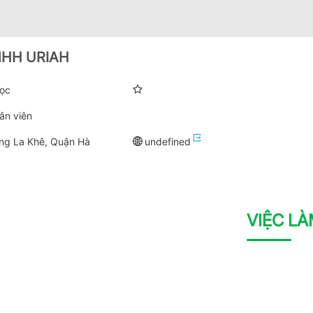
NHH URIAH
học
ân viên
ng La Khê, Quận Hà
undefined
VIỆC L