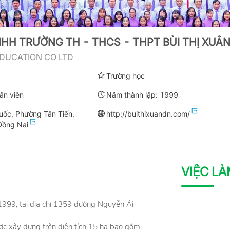
HH TRƯỜNG TH - THCS - THPT BÙI THỊ XUÂ
EDUCATION CO LTD
Trường học
ân viên
Năm thành lập:
1999
uốc, Phường Tân Tiến,
http://buithixuandn.com/
Đồng Nai
VIỆC L
1999, tại địa chỉ 1359 đường Nguyễn Ái
ược xây dựng trên diện tích 15 ha bao gồm