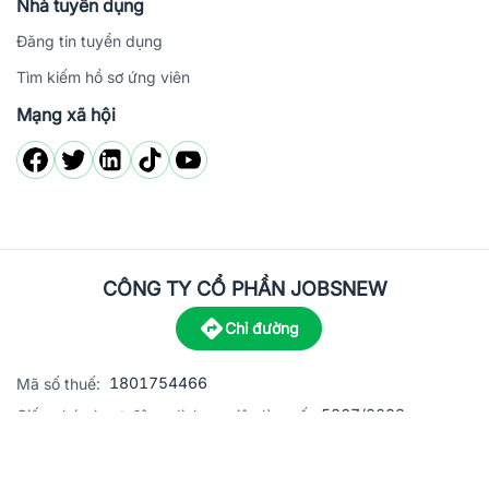
Nhà tuyển dụng
Đăng tin tuyển dụng
Tìm kiếm hồ sơ ứng viên
Mạng xã hội
CÔNG TY CỔ PHẦN JOBSNEW
Chỉ đường
1801754466
Mã số thuế:
5867/2023
Giấy phép hoạt động dịch vụ việc làm số:
C8-13 đường Nguyễn Chánh, khu dân cư Phú An, Phường H
Địa
chỉ: