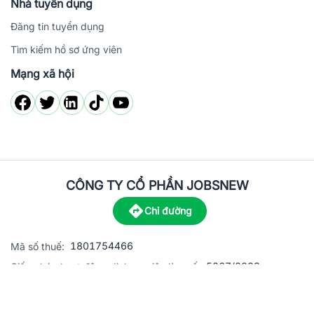
Nhà tuyển dụng
Đăng tin tuyển dụng
Tìm kiếm hồ sơ ứng viên
Mạng xã hội
CÔNG TY CỔ PHẦN JOBSNEW
Chỉ đường
1801754466
Mã số thuế:
5867/2023
Giấy phép hoạt động dịch vụ việc làm số:
C8-13 đường Nguyễn Chánh, khu dân cư Phú An, Phường H
Địa
chỉ: