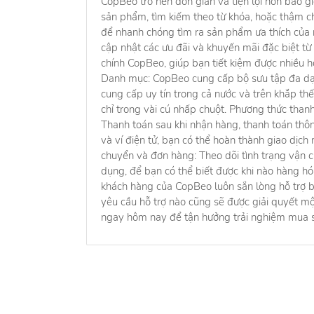
CopBeo trở nên đơn giản và tiện lợi hơn bao g
sản phẩm, tìm kiếm theo từ khóa, hoặc thậm c
để nhanh chóng tìm ra sản phẩm ưa thích của 
cập nhật các ưu đãi và khuyến mãi đặc biệt t
chính CopBeo, giúp bạn tiết kiệm được nhiều 
Danh mục: CopBeo cung cấp bộ sưu tập đa d
cung cấp uy tín trong cả nước và trên khắp thế
chỉ trong vài cú nhấp chuột. Phương thức than
Thanh toán sau khi nhận hàng, thanh toán thô
và ví điện tử, bạn có thể hoàn thành giao dịch
chuyển và đơn hàng: Theo dõi tình trạng vận
dụng, để bạn có thể biết được khi nào hàng hóa
khách hàng của CopBeo luôn sẵn lòng hỗ trợ bạ
yêu cầu hỗ trợ nào cũng sẽ được giải quyết m
ngay hôm nay để tận hưởng trải nghiệm mua 
Về chú
Về chú