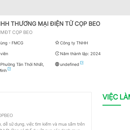
HH THƯƠNG MẠI ĐIỆN TỬ CỌP BEO
TMĐT CỌP BEO
 dùng - FMCG
Công ty TNHH
viên
Năm thành lập:
2024
 Phường Tân Thới Nhất,
undefined
Minh
VIỆC L
OPBEO
n, dễ sử dụng, việc tìm kiếm và mua sắm trên