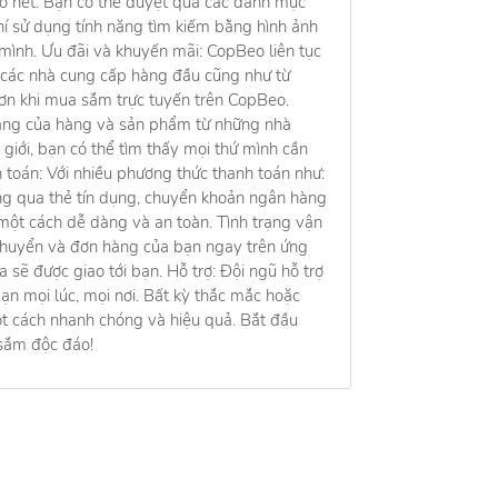
iờ hết. Bạn có thể duyệt qua các danh mục
hí sử dụng tính năng tìm kiếm bằng hình ảnh
mình. Ưu đãi và khuyến mãi: CopBeo liên tục
ừ các nhà cung cấp hàng đầu cũng như từ
hơn khi mua sắm trực tuyến trên CopBeo.
ạng của hàng và sản phẩm từ những nhà
 giới, bạn có thể tìm thấy mọi thứ mình cần
h toán: Với nhiều phương thức thanh toán như:
ng qua thẻ tín dụng, chuyển khoản ngân hàng
 một cách dễ dàng và an toàn. Tình trạng vận
 chuyển và đơn hàng của bạn ngay trên ứng
 sẽ được giao tới bạn. Hỗ trợ: Đội ngũ hỗ trợ
n mọi lúc, mọi nơi. Bất kỳ thắc mắc hoặc
ột cách nhanh chóng và hiệu quả. Bắt đầu
sắm độc đáo!
ng tôi
Việc làm
ng tôi
Việc làm HOT nhất