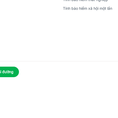
Tính bảo hiểm xã hội một lần
ỉ đường
023
 Phú An, Phường Hưng Phú, Thành phố Cần Thơ