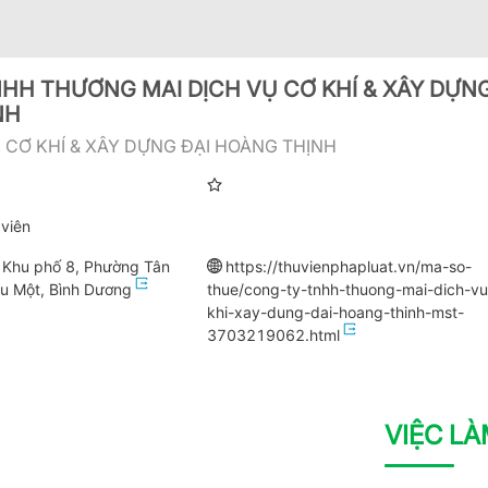
HH THƯƠNG MAI DỊCH VỤ CƠ KHÍ & XÂY DỰNG
NH
CƠ KHÍ & XÂY DỰNG ĐẠI HOÀNG THỊNH
viên
 Khu phố 8, Phường Tân
https://thuvienphapluat.vn/ma-so-
u Một, Bình Dương
thue/cong-ty-tnhh-thuong-mai-dich-vu
khi-xay-dung-dai-hoang-thinh-mst-
3703219062.html
VIỆC L