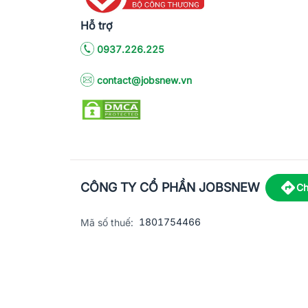
Hỗ trợ
0937.226.225
contact@jobsnew.vn
CÔNG TY CỔ PHẦN JOBSNEW
Ch
1801754466
Mã số thuế:
5867/2
Giấy phép hoạt động dịch vụ việc làm số:
C8-13 đường Nguyễn Chánh, khu dân cư
Địa chỉ:
© 2023 Jobsnew CO., LTD. All rights reserved.