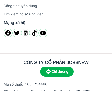
Đăng tin tuyển dụng
Tìm kiếm hồ sơ ứng viên
Mạng xã hội
CÔNG TY CỔ PHẦN JOBSNEW
Chỉ đường
1801754466
Mã số thuế:
5867/2023
Giấy phép hoạt động dịch vụ việc làm số:
C8-13 đường Nguyễn Chánh, khu dân cư Phú An, Phường H
Địa
chỉ:
© 2023 Jobsnew CO., LTD. All rights reserved.