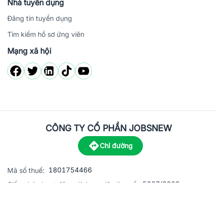
Nhà tuyển dụng
Đăng tin tuyển dụng
Tìm kiếm hồ sơ ứng viên
Mạng xã hội
CÔNG TY CỔ PHẦN JOBSNEW
Chỉ đường
1801754466
Mã số thuế:
5867/2023
Giấy phép hoạt động dịch vụ việc làm số:
C8-13 đường Nguyễn Chánh, khu dân cư Phú An, Phường H
Địa
chỉ: