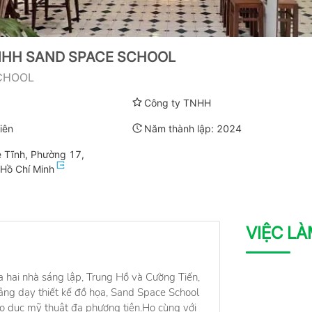
NHH SAND SPACE SCHOOL
CHOOL
Công ty TNHH
iên
Năm thành lập:
2024
 Tĩnh, Phường 17,
 Hồ Chí Minh
VIỆC L
hai nhà sáng lập, Trung Hồ và Cường Tiến,
iảng dạy thiết kế đồ họa, Sand Space School
áo dục mỹ thuật đa phương tiện.Họ cùng với