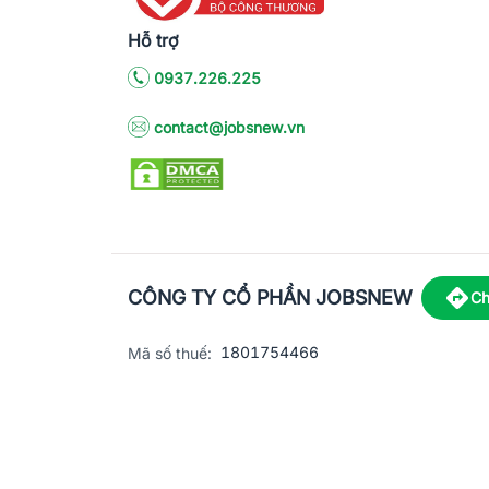
Hỗ trợ
0937.226.225
contact@jobsnew.vn
CÔNG TY CỔ PHẦN JOBSNEW
Ch
1801754466
Mã số thuế:
5867/2
Giấy phép hoạt động dịch vụ việc làm số:
C8-13 đường Nguyễn Chánh, khu dân cư
Địa chỉ:
© 2023 Jobsnew CO., LTD. All rights reserved.