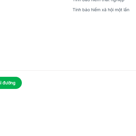
Tính bảo hiểm xã hội một lần
ỉ đường
023
 Phú An, Phường Hưng Phú, Thành phố Cần Thơ