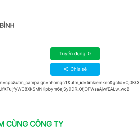
 BÌNH
Tuyển dụng:
0
Chia sẻ
um=cpc&utm_campaign=nhomqc1&utm_id=timkiemkeo&gclid=Cj0KC
UfXFuljfyWC8XkSMNKpbym6ajSy9DR_0fjOFWsaAjwfEALw_wcB
ÀM CÙNG CÔNG TY