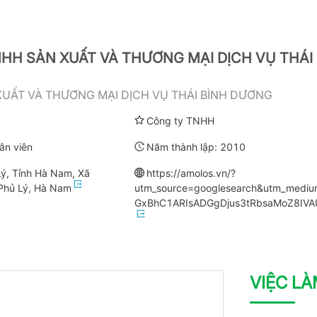
HH SẢN XUẤT VÀ THƯƠNG MẠI DỊCH VỤ THÁI
XUẤT VÀ THƯƠNG MẠI DỊCH VỤ THÁI BÌNH DƯƠNG
Công ty TNHH
ân viên
Năm thành lập:
2010
Lý, Tỉnh Hà Nam, Xã
https://amolos.vn/?
 Phủ Lý, Hà Nam
utm_source=googlesearch&utm_medi
GxBhC1ARIsADGgDjus3tRbsaMoZ8IVA
VIỆC L