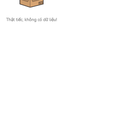
Thật tiếc, không có dữ liệu!
Nhà tuyển dụng
Đăng tin tuyển dụng
Tìm kiếm hồ sơ ứng viên
Mạng xã hội