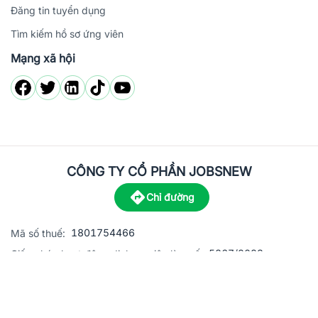
Đăng tin tuyển dụng
Tìm kiếm hồ sơ ứng viên
Mạng xã hội
CÔNG TY CỔ PHẦN JOBSNEW
Chỉ đường
1801754466
Mã số thuế:
5867/2023
Giấy phép hoạt động dịch vụ việc làm số:
C8-13 đường Nguyễn Chánh, khu dân cư Phú An, Phường H
Địa
chỉ:
© 2023 Jobsnew CO., LTD. All rights reserved.