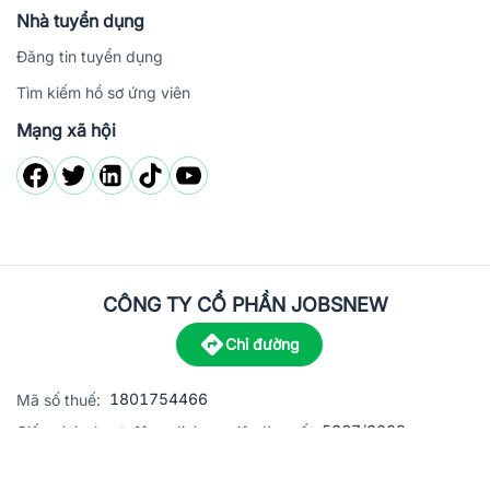
Nhà tuyển dụng
Đăng tin tuyển dụng
Tìm kiếm hồ sơ ứng viên
Mạng xã hội
CÔNG TY CỔ PHẦN JOBSNEW
Chỉ đường
1801754466
Mã số thuế:
5867/2023
Giấy phép hoạt động dịch vụ việc làm số:
C8-13 đường Nguyễn Chánh, khu dân cư Phú An, Phường H
Địa
chỉ: