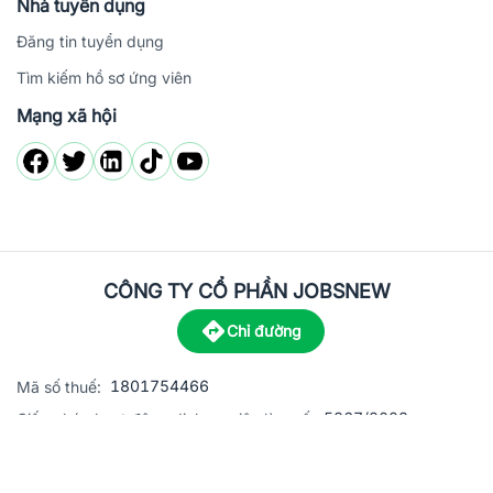
Nhà tuyển dụng
Đăng tin tuyển dụng
Tìm kiếm hồ sơ ứng viên
Mạng xã hội
CÔNG TY CỔ PHẦN JOBSNEW
Chỉ đường
1801754466
Mã số thuế:
5867/2023
Giấy phép hoạt động dịch vụ việc làm số:
C8-13 đường Nguyễn Chánh, khu dân cư Phú An, Phường H
Địa
chỉ: