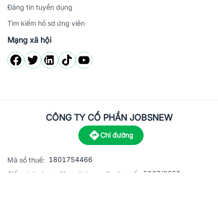
Đăng tin tuyển dụng
Tìm kiếm hồ sơ ứng viên
Mạng xã hội
CÔNG TY CỔ PHẦN JOBSNEW
Chỉ đường
1801754466
Mã số thuế:
5867/2023
Giấy phép hoạt động dịch vụ việc làm số:
C8-13 đường Nguyễn Chánh, khu dân cư Phú An, Phường H
Địa
chỉ:
© 2023 Jobsnew CO., LTD. All rights reserved.