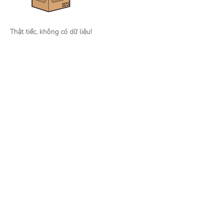
Thật tiếc, không có dữ liệu!
Nhà tuyển dụng
Đăng tin tuyển dụng
Tìm kiếm hồ sơ ứng viên
Mạng xã hội