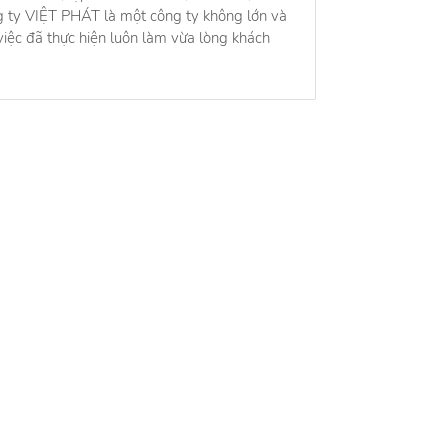
g ty VIỆT PHÁT là một công ty không lớn và
iệc đã thực hiện luôn làm vừa lòng khách
ng tôi
Việc làm
ng tôi
Việc làm HOT nhất
ng nghề nghiệp
Công cụ
ế hoạt động
Tính lương Gross - Net
ệ
Tính lãi suất kép
Tính bảo hiểm thất nghiệp
Tính bảo hiểm xã hội một lần