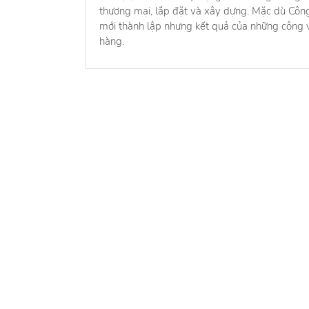
thương mại, lắp đặt và xây dựng. Mặc dù Côn
mới thành lập nhưng kết quả của những công v
hàng.
Về chú
Về chú
Cẩm na
Quy ch
Tìm đúng người, nhận đúng việc
Liên h
Hỗ trợ
0937.226.225