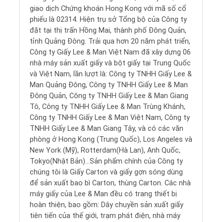
giao dịch Chứng khoán Hong Kong với mã số cổ
phiếu là 02314. Hiện trụ sở Tổng bộ của Công ty
đặt tại thị trấn Hồng Mai, thành phố Đông Quản,
tỉnh Quảng Đông. Trải qua hơn 20 năm phát triển,
Công ty Giấy Lee & Man Việt Nam đã xây dựng 06
nhà máy sản xuất giấy và bột giấy tại Trung Quốc
và Việt Nam, lần lượt là: Công ty TNHH Giấy Lee &
Man Quảng Đông, Công ty TNHH Giấy Lee & Man
Đông Quản, Công ty TNHH Giấy Lee & Man Giang
Tô, Công ty TNHH Giấy Lee & Man Trùng Khánh,
Công ty TNHH Giấy Lee & Man Việt Nam, Công ty
TNHH Giấy Lee & Man Giang Tây, và có các văn
phòng ở Hong Kong (Trung Quốc), Los Angeles và
New York (Mỹ), Rotterdam(Hà Lan), Anh Quốc,
Tokyo(Nhật Bản)...Sản phẩm chính của Công ty
chúng tôi là Giấy Carton và giấy gợn sóng dùng
để sản xuất bao bì Carton, thùng Carton. Các nhà
máy giấy của Lee & Man đều có trang thiết bị
hoàn thiện, bao gồm: Dây chuyền sản xuất giấy
tiên tiến của thế giới, trạm phát điện, nhà máy