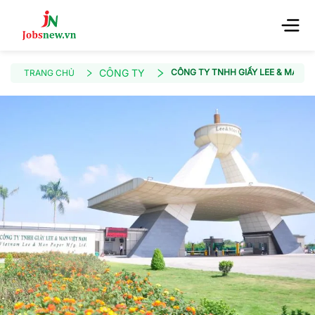
CÔNG TY
CÔNG TY TNHH GIẤY LEE & MAN V
TRANG CHỦ