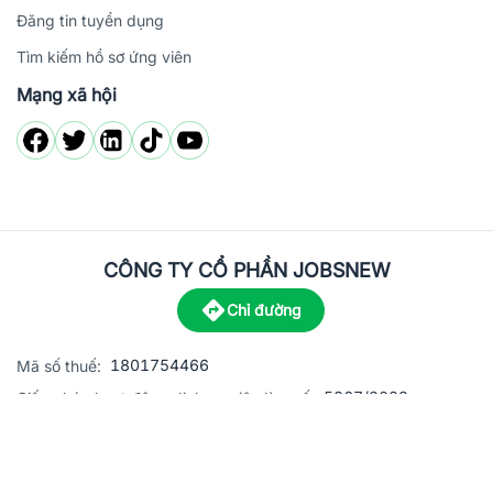
Đăng tin tuyển dụng
Tìm kiếm hồ sơ ứng viên
Mạng xã hội
CÔNG TY CỔ PHẦN JOBSNEW
Chỉ đường
1801754466
Mã số thuế:
5867/2023
Giấy phép hoạt động dịch vụ việc làm số:
C8-13 đường Nguyễn Chánh, khu dân cư Phú An, Phường H
Địa
chỉ:
© 2023 Jobsnew CO., LTD. All rights reserved.