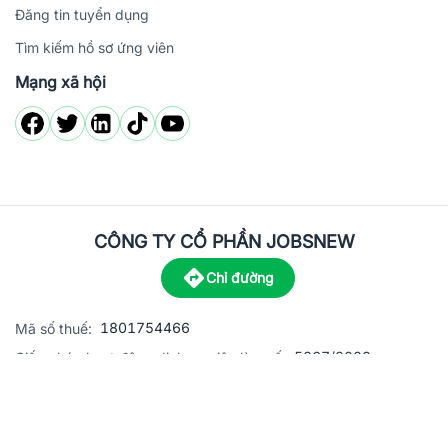
Đăng tin tuyển dụng
Tìm kiếm hồ sơ ứng viên
Mạng xã hội
CÔNG TY CỔ PHẦN JOBSNEW
Chỉ đường
1801754466
Mã số thuế:
5867/2023
Giấy phép hoạt động dịch vụ việc làm số:
C8-13 đường Nguyễn Chánh, khu dân cư Phú An, Phường H
Địa
chỉ:
© 2023 Jobsnew CO., LTD. All rights reserved.