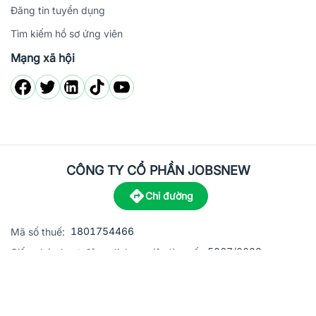
Đăng tin tuyển dụng
Tìm kiếm hồ sơ ứng viên
Mạng xã hội
CÔNG TY CỔ PHẦN JOBSNEW
Chỉ đường
1801754466
Mã số thuế:
5867/2023
Giấy phép hoạt động dịch vụ việc làm số:
C8-13 đường Nguyễn Chánh, khu dân cư Phú An, Phường H
Địa
chỉ:
© 2023 Jobsnew CO., LTD. All rights reserved.