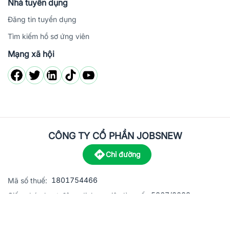
Nhà tuyển dụng
Đăng tin tuyển dụng
Tìm kiếm hồ sơ ứng viên
Mạng xã hội
CÔNG TY CỔ PHẦN JOBSNEW
Chỉ đường
1801754466
Mã số thuế:
5867/2023
Giấy phép hoạt động dịch vụ việc làm số:
C8-13 đường Nguyễn Chánh, khu dân cư Phú An, Phường H
Địa
chỉ: