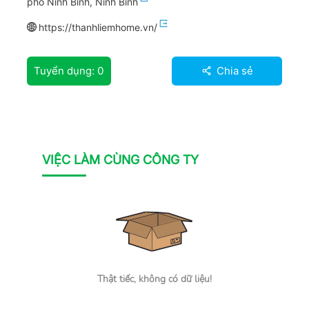
phố Ninh Bình, Ninh Bình
https://thanhliemhome.vn/
Tuyển dụng:
0
Chia sẻ
VIỆC LÀM CÙNG CÔNG TY
Thật tiếc, không có dữ liệu!