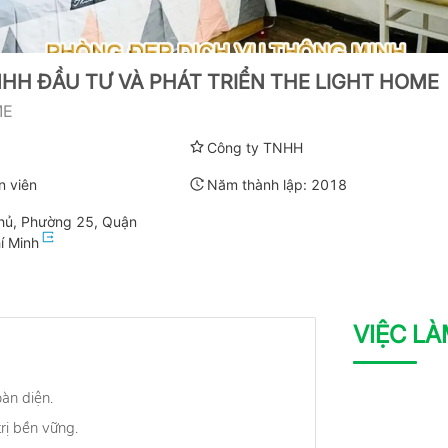
HH ĐẦU TƯ VÀ PHÁT TRIỂN THE LIGHT HOME
ME
Công ty TNHH
n viên
Năm thành lập:
2018
Phủ, Phường 25, Quận
í Minh
VIỆC L
àn diện.
trị bền vững.