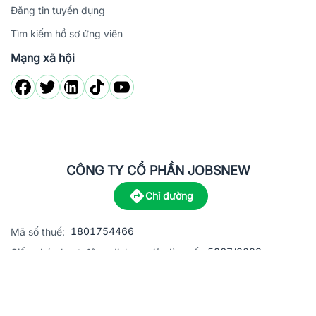
Đăng tin tuyển dụng
Tìm kiếm hồ sơ ứng viên
Mạng xã hội
CÔNG TY CỔ PHẦN JOBSNEW
Chỉ đường
1801754466
Mã số thuế:
5867/2023
Giấy phép hoạt động dịch vụ việc làm số:
C8-13 đường Nguyễn Chánh, khu dân cư Phú An, Phường H
Địa
chỉ:
© 2023 Jobsnew CO., LTD. All rights reserved.