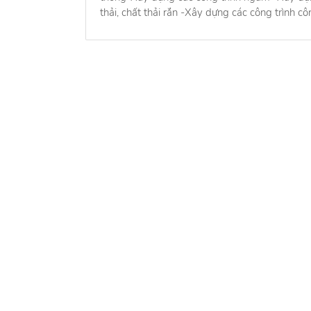
thải, chất thải rắn -Xây dựng các công trình c
Về chú
Về chú
Cẩm na
Quy ch
Tìm đúng người, nhận đúng việc
Liên h
Hỗ trợ
0937.226.225