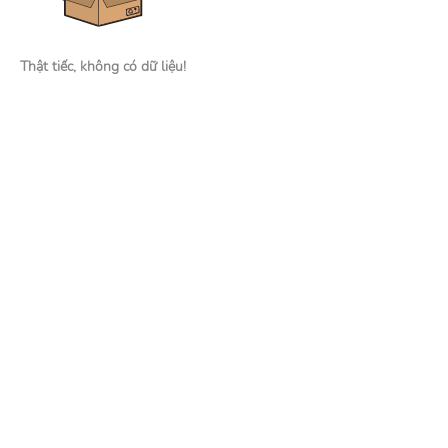
Thật tiếc, không có dữ liệu!
Nhà tuyển dụng
Đăng tin tuyển dụng
Tìm kiếm hồ sơ ứng viên
Mạng xã hội