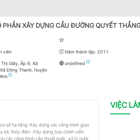
Ổ PHẦN XÂY DỰNG CẦU ĐƯỜNG QUYẾT THẮN
n viên
Năm thành lập:
2011
hị Giây, Ấp 9, Xã
undefined
Xã Đông Thạnh, Huyện
Minh
VIỆC L
 cơ sở hạ tầng-Xây dựng các công trình giao
ủy lợi, thủy điện -Xây dựng bưu chính viễn
 các công trình cấp thoát nước, xử lý nước