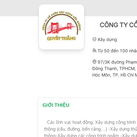
CÔNG TY C
Xây dựng
Từ 50 đến 100 nhâ
97/3K đường Phạm T
Đông Thạnh, TPHCM, 
Hóc Môn, TP. Hồ Chí 
GIỚI THIỆU
Các lĩnh vực hoạt động: Xây dựng công trình
thông (cầu, đường, bến cảng, ...) -Xây dựng th
thông-Xây dựng các công trình ngầm -Xây dựng