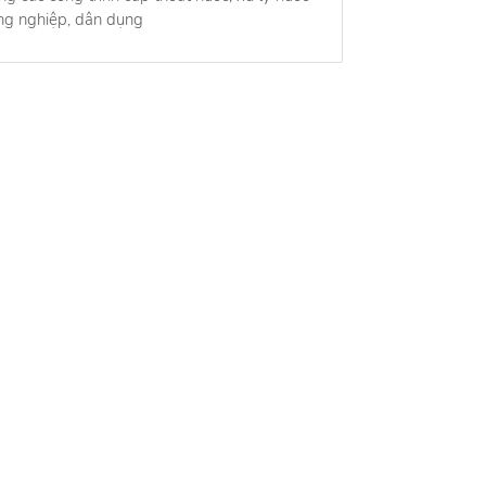
ông nghiệp, dân dụng
ng tôi
Việc làm
ng tôi
Việc làm HOT nhất
ng nghề nghiệp
Công cụ
ế hoạt động
Tính lương Gross - Net
ệ
Tính lãi suất kép
Tính bảo hiểm thất nghiệp
Tính bảo hiểm xã hội một lần