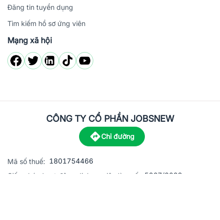
Đăng tin tuyển dụng
Tìm kiếm hồ sơ ứng viên
Mạng xã hội
CÔNG TY CỔ PHẦN JOBSNEW
Chỉ đường
1801754466
Mã số thuế:
5867/2023
Giấy phép hoạt động dịch vụ việc làm số:
C8-13 đường Nguyễn Chánh, khu dân cư Phú An, Phường H
Địa
chỉ:
© 2023 Jobsnew CO., LTD. All rights reserved.