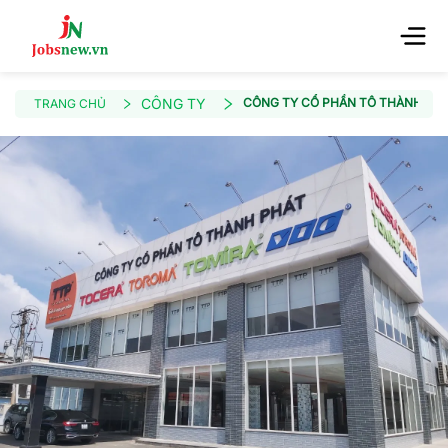
CÔNG TY
CÔNG TY CỔ PHẦN TÔ THÀNH PH
TRANG CHỦ