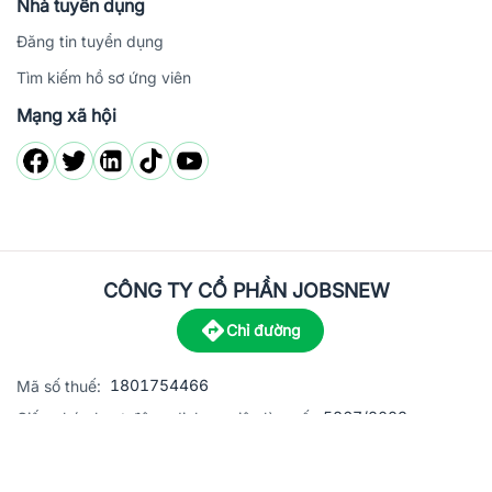
Nhà tuyển dụng
Đăng tin tuyển dụng
Tìm kiếm hồ sơ ứng viên
Mạng xã hội
CÔNG TY CỔ PHẦN JOBSNEW
Chỉ đường
1801754466
Mã số thuế:
5867/2023
Giấy phép hoạt động dịch vụ việc làm số:
C8-13 đường Nguyễn Chánh, khu dân cư Phú An, Phường H
Địa
chỉ: