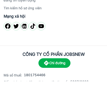
Đăng tin tuyển dụng
Tìm kiếm hồ sơ ứng viên
Mạng xã hội
CÔNG TY CỔ PHẦN JOBSNEW
Chỉ đường
1801754466
Mã số thuế:
5867/2023
Giấy phép hoạt động dịch vụ việc làm số:
C8-13 đường Nguyễn Chánh, khu dân cư Phú An, Phường H
Địa
chỉ:
© 2023 Jobsnew CO., LTD. All rights reserved.