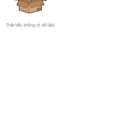
Thật tiếc, không có dữ liệu!
Nhà tuyển dụng
Đăng tin tuyển dụng
Tìm kiếm hồ sơ ứng viên
Mạng xã hội