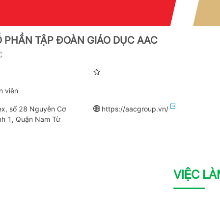
 PHẦN TẬP ĐOÀN GIÁO DỤC AAC
C
n viên
x, số 28 Nguyễn Cơ
https://aacgroup.vn/
nh 1, Quận Nam Từ
VIỆC L