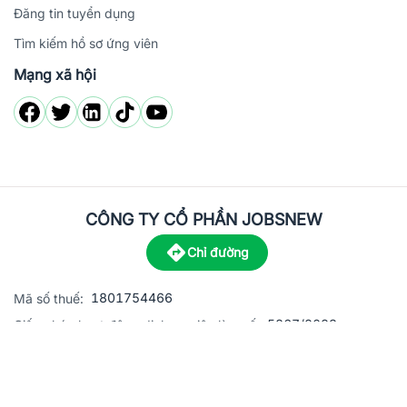
Đăng tin tuyển dụng
Tìm kiếm hồ sơ ứng viên
Mạng xã hội
CÔNG TY CỔ PHẦN JOBSNEW
Chỉ đường
1801754466
Mã số thuế:
5867/2023
Giấy phép hoạt động dịch vụ việc làm số:
C8-13 đường Nguyễn Chánh, khu dân cư Phú An, Phường H
Địa
chỉ:
© 2023 Jobsnew CO., LTD. All rights reserved.