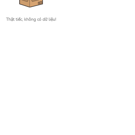
Thật tiếc, không có dữ liệu!
Nhà tuyển dụng
Đăng tin tuyển dụng
Tìm kiếm hồ sơ ứng viên
Mạng xã hội