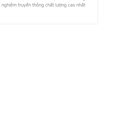
 nghiệm truyền thông chất lượng cao nhất
ng tôi
Việc làm
ng tôi
Việc làm HOT nhất
ng nghề nghiệp
Công cụ
ế hoạt động
Tính lương Gross - Net
ệ
Tính lãi suất kép
Tính bảo hiểm thất nghiệp
Tính bảo hiểm xã hội một lần