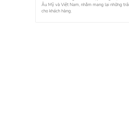
Âu Mỹ và Việt Nam, nhằm mang lại những trải
cho khách hàng.
Về chú
Về chú
Cẩm na
Quy ch
Tìm đúng người, nhận đúng việc
Liên h
Hỗ trợ
0937.226.225