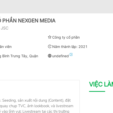
Ổ PHẦN NEXGEN MEDIA
 JSC
Công ty cổ phần
ân viên
Năm thành lập:
2021
g Bình Trưng Tây, Quận
undefined
VIỆC L
Seeding, sản xuất nội dung (Content), đặt
 quay chụp TVC, ảnh lookbook, và livestream
ào lĩnh vực Livestream tại các thị trường