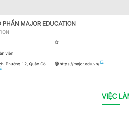
Ổ PHẦN MAJOR EDUCATION
TION
ân viên
ch, Phường 12, Quận Gò
https://major.edu.vn/
VIỆC L