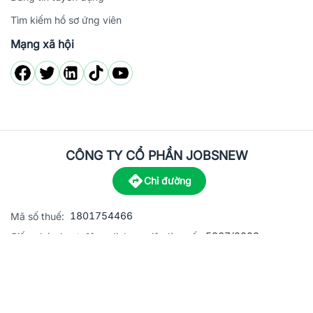
Tìm kiếm hồ sơ ứng viên
Mạng xã hội
CÔNG TY CỔ PHẦN JOBSNEW
Chỉ đường
1801754466
Mã số thuế:
5867/2023
Giấy phép hoạt động dịch vụ việc làm số:
C8-13 đường Nguyễn Chánh, khu dân cư Phú An, Phường H
Địa
chỉ:
© 2023 Jobsnew CO., LTD. All rights reserved.