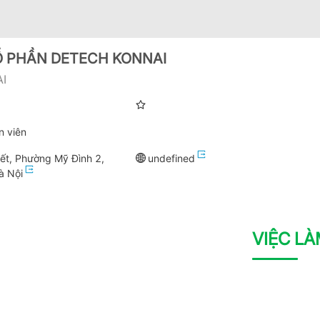
Ổ PHẦN DETECH KONNAI
I
n viên
ết, Phường Mỹ Đình 2,
undefined
à Nội
VIỆC L